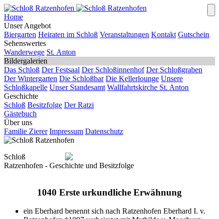
Home
Unser Angebot
Biergarten
Heiraten im Schloß
Veranstaltungen
Kontakt
Gutschein
Sehenswertes
Wanderwege
St. Anton
Bildergalerien
Das Schloß
Der Festsaal
Der Schloßinnenhof
Der Schloßgraben
Der Wintergarten
Die Schloßbar
Die Kellerlounge
Unsere
Schloßkapelle
Unser Standesamt
Wallfahrtskirche St. Anton
Geschichte
Schloß
Besitzfolge
Der Ratzi
Gästebuch
Über uns
Familie Zierer
Impressum
Datenschutz
Schloß
Ratzenhofen - Geschichte und Besitzfolge
1040 Erste urkundliche Erwähnung
ein Eberhard benennt sich nach Ratzenhofen Eberhard I. v.