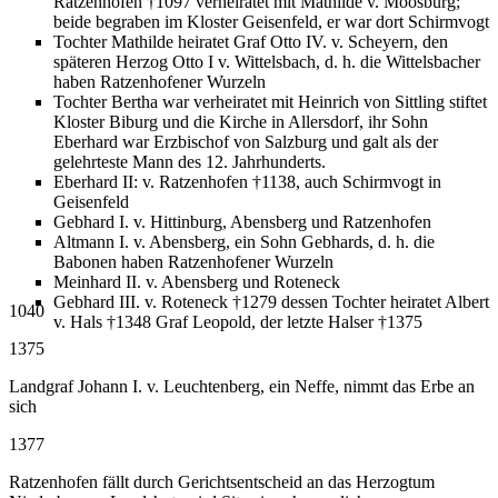
Ratzenhofen †1097 verheiratet mit Mathilde v. Moosburg;
beide begraben im Kloster Geisenfeld, er war dort Schirmvogt
Tochter Mathilde heiratet Graf Otto IV. v. Scheyern, den
späteren Herzog Otto I v. Wittelsbach, d. h. die Wittelsbacher
haben Ratzenhofener Wurzeln
Tochter Bertha war verheiratet mit Heinrich von Sittling stiftet
Kloster Biburg und die Kirche in Allersdorf, ihr Sohn
Eberhard war Erzbischof von Salzburg und galt als der
gelehrteste Mann des 12. Jahrhunderts.
Eberhard II: v. Ratzenhofen †1138, auch Schirmvogt in
Geisenfeld
Gebhard I. v. Hittinburg, Abensberg und Ratzenhofen
Altmann I. v. Abensberg, ein Sohn Gebhards, d. h. die
Babonen haben Ratzenhofener Wurzeln
Meinhard II. v. Abensberg und Roteneck
Gebhard III. v. Roteneck †1279 dessen Tochter heiratet Albert
1040
v. Hals †1348 Graf Leopold, der letzte Halser †1375
1375
Landgraf Johann I. v. Leuchtenberg, ein Neffe, nimmt das Erbe an
sich
1377
Ratzenhofen fällt durch Gerichtsentscheid an das Herzogtum